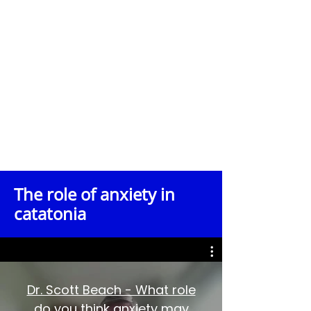
lucratif. Elle ne fournit aucun service
ni conseil médical. La fondation ne
garantit ni l'exactitude ni la
pertinence des informations
partagées et décline toute
responsabilité quant aux actions
entreprises sur la base du contenu
de cet entretien.
Les téléspectateurs sont fortement
encouragés à consulter leurs propres
professionnels de santé qualifiés
pour toute question de santé ou pour
prendre des décisions concernant un
diagnostic, un traitement ou des
soins.
The role of anxiety in
catatonia
Dr. Scott Beach - What role
do you think anxiety may