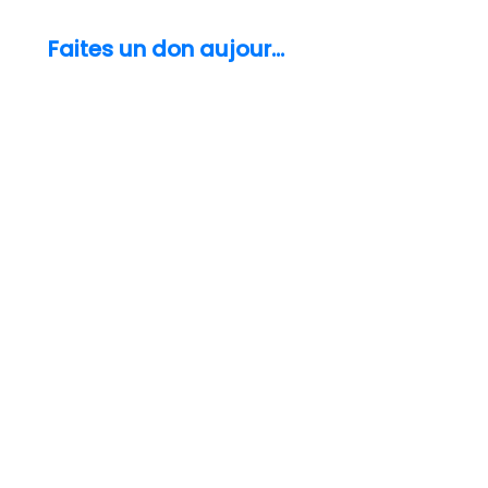
catatonie.
Faites un don aujourd'hui
info@thecatatoniafoundation.org
(248) 579-8829
À propos de la catatonie
Pour les patients et les aidants
For Healthcare Professionals
Témoignages de patients