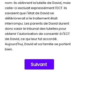
nom. Ils obtinrent la tutelle de David, mais
celle-ci excluait expressément l'ECT. Ils
savaient que l'état de David se
détériorerait si le traitement était
interrompu. Les parents de David durent
donc saisir le tribunal des tutelles pour
obtenir l'autorisation de consentir à l'ECT
de David, ce qui leur fut accordé.
Aujourd'hui, David et sa famille se portent
bien.
Suivant
Soutenez notre mission
aujourd'hui pour que personne
ne perde la vie à cause de la