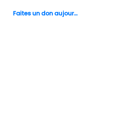
catatonie.
Faites un don aujourd'hui
info@thecatatoniafoundation.org
(248) 579-8829
À propos de la catatonie
Pour les patients et les aidants
For Healthcare Professionals
Témoignages de patients