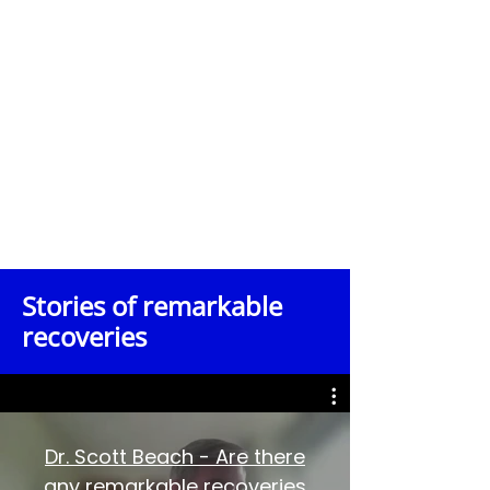
lucratif. Elle ne fournit aucun service
ni conseil médical. La fondation ne
garantit ni l'exactitude ni la
pertinence des informations
partagées et décline toute
responsabilité quant aux actions
entreprises sur la base du contenu
de cet entretien.
Les téléspectateurs sont fortement
encouragés à consulter leurs propres
professionnels de santé qualifiés
pour toute question de santé ou pour
prendre des décisions concernant un
diagnostic, un traitement ou des
soins.
Stories of remarkable
recoveries
Dr. Scott Beach - Are there
any remarkable recoveries