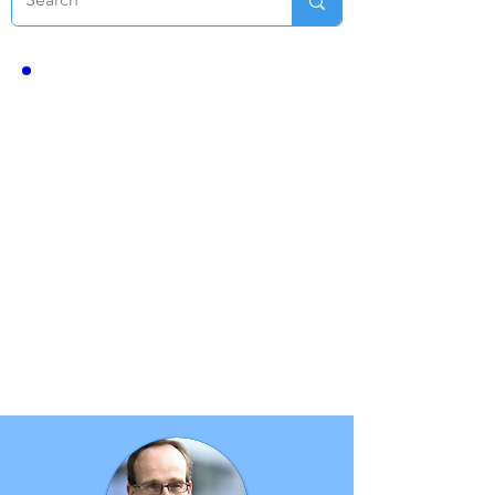
免责声明
本次访谈由紧张症基金会提供，仅供教育和信
息参考之用。访谈内容不构成任何医疗建议、
诊断或治疗。访谈内容无意且不构成观众与受
访精神科医生之间，或观众与紧张症基金会及
其任何代表之间的医患关系。
本次访谈中受访的精神科医生西克博士以教育
者的身份参与。访谈中表达的任何观点均为一
般性观点，并不针对任何特定个人或个案。西
克博士和紧张症基金会均不提供临床建议或个
性化医疗指导。
紧张症基金会是一个非营利教育机构，不提供
医疗服务或医疗建议。该基金会不对所分享信
息的准确性或适用性作任何保证，也不对任何
基于本次访谈内容而采取的行动承担任何责
任。
强烈建议观众就任何健康问题或有关诊断、治
疗或护理的决定咨询自己合格的医疗服务提供
者。