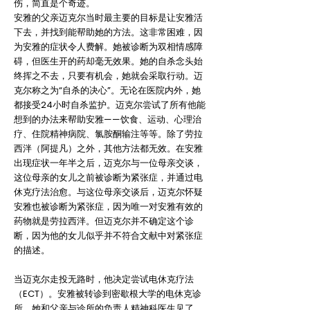
伤，简直是个奇迹
。
安雅的父亲迈克尔当时最主要的目标是让安雅活
下去，并找到能帮助她的方法。这非常困难，因
为安雅的症状令人费解。她被诊断为双相情感障
碍，但医生开的药却毫无效果。她的自杀念头始
终挥之不去，只要有机会，她就会采取行动。迈
克尔称之为“自杀的决心”。无论在医院内外，她
都接受24小时自杀监护。迈克尔尝试了所有他能
想到的办法来帮助安雅——饮食、运动、心理治
疗、住院精神病院、氯胺酮输注等等。除了劳拉
西泮（阿提凡）之外，其他方法都无效。在安雅
出现症状一年半之后，迈克尔与一位母亲交谈，
这位母亲的女儿之前被诊断为紧张症，并通过电
休克疗法治愈。与这位母亲交谈后，迈克尔怀疑
安雅也被诊断为紧张症，因为唯一对安雅有效的
药物就是劳拉西泮。但迈克尔并不确定这个诊
断，因为他的女儿似乎并不符合文献中对紧张症
的描述。
当迈克尔走投无路时，他决定尝试电休克疗法
（ECT）。安雅被转诊到密歇根大学的电休克诊
所。她和父亲与诊所的负责人精神科医生见了