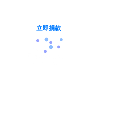
今天就支持我们的使命，让不再有人
因紧张症而失去生命。
立即捐款
info@thecatatoniafoundation.org
（248）579-8829
关于紧张症
致患者及护理人员
面向医疗保健专业人员