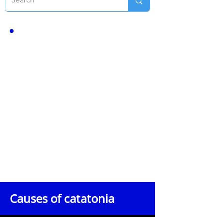
免责声明
本次访谈由紧张症基金会提供，仅供教育和信
息参考之用。访谈内容不构成任何医疗建议、
诊断或治疗。访谈内容无意且不构成观众与受
访精神科医生之间，或观众与紧张症基金会及
其任何代表之间的医患关系。
本次访谈中受访的精神科医生西克博士以教育
者的身份参与。访谈中表达的任何观点均为一
般性观点，并不针对任何特定个人或个案。西
克博士和紧张症基金会均不提供临床建议或个
性化医疗指导。
紧张症基金会是一个非营利教育机构，不提供
医疗服务或医疗建议。该基金会不对所分享信
息的准确性或适用性作任何保证，也不对任何
基于本次访谈内容而采取的行动承担任何责
任。
强烈建议观众就任何健康问题或有关诊断、治
疗或护理的决定咨询自己合格的医疗服务提供
者。
Causes of catatonia