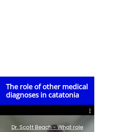
organización educativa sin fines de
lucro. No ofrece servicios ni
asesoramiento médico. La
fundación no garantiza la exactitud
ni la aplicabilidad de la información
compartida, ni asume ninguna
responsabilidad por las acciones
que se tomen con base en el
contenido de esta entrevista.
Se recomienda encarecidamente a
los espectadores que consulten a sus
propios proveedores médicos
calificados sobre cualquier
inquietud de salud o decisiones
sobre diagnóstico, tratamiento o
atención.
The role of other medical
diagnoses in catatonia
Dr. Scott Beach - What role