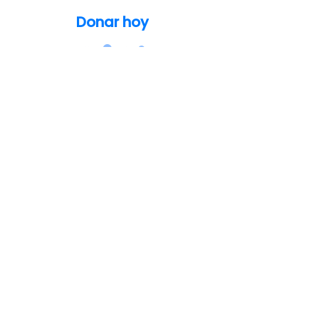
Donar hoy
info@thecatatoniafoundation.org
(248) 579-8829
Sobre Catatonia
Para pacientes y cuidadores
Para profesionales de la salud
Historias de pacientes
Acerca de la Fundación Catatonia