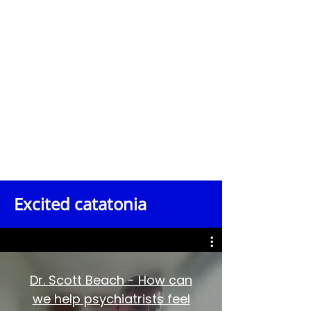
organización educativa sin fines de
lucro. No ofrece servicios ni
asesoramiento médico. La
fundación no garantiza la exactitud
ni la aplicabilidad de la información
compartida, ni asume ninguna
responsabilidad por las acciones
que se tomen con base en el
contenido de esta entrevista.
Se recomienda encarecidamente a
los espectadores que consulten a sus
propios proveedores médicos
calificados sobre cualquier
inquietud de salud o decisiones
sobre diagnóstico, tratamiento o
atención.
Excited catatonia
Dr. Scott Beach - How can
we help psychiatrists feel