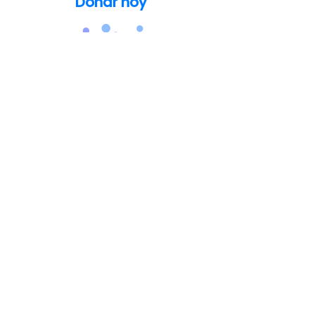
Donar hoy
info@thecatatoniafoundation.org
(248) 579-8829
Sobre Catatonia
Para pacientes y cuidadores
Para profesionales de la salud
Historias de pacientes
Acerca de la Fundación Catatonia
Recursos