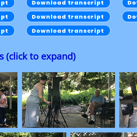
ipt
Download transcript
Do
ipt
Download transcript
Do
ipt
Download transcript
 (click to expand)