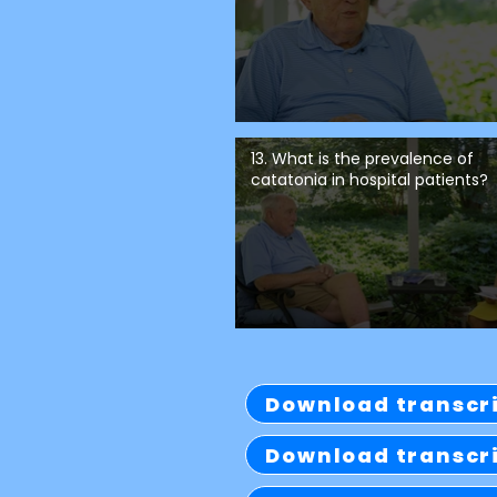
13. What is the prevalence of
catatonia in hospital patients?
Download transcr
Download transcr