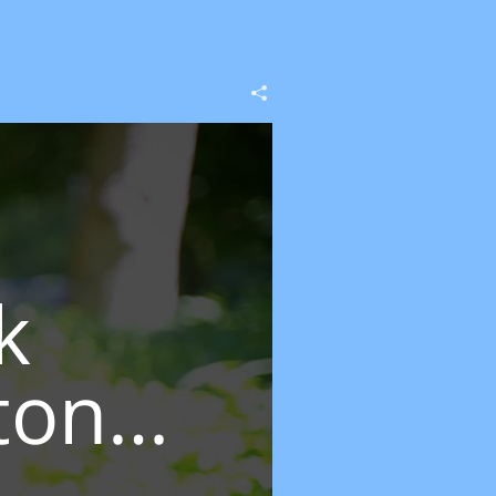
k
tonia