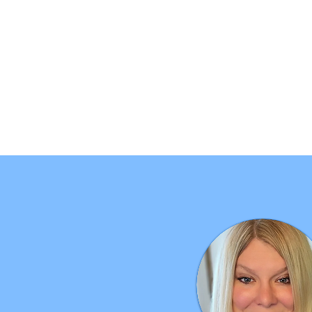
recomendaciones clínic
La Fundación Catatonia
servicios ni asesorami
aplicabilidad de la in
acciones que se tomen 
Se recomienda encarec
proveedores médicos ca
diagnóstico, tratamien