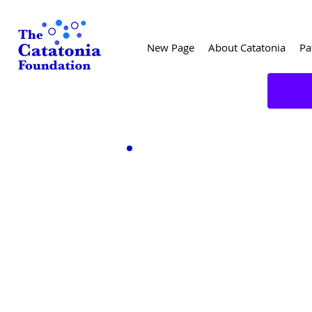
New Page
About Catatonia
Pa
DES
Esta entrevista es pr
educativos e informati
médico, diagnóstico o 
una relación médico-pa
entre los espectadores
El Dr. Sieke, el psiqui
educativa. Las opinion
individuo ni caso espec