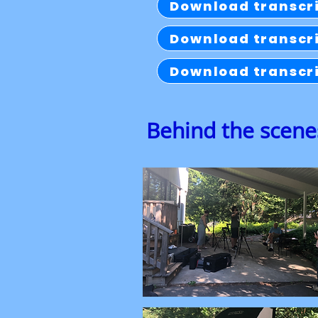
Download transcr
Download transcr
Download transcr
Behind the scenes