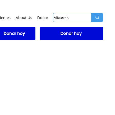
ientes
About Us
Donar
More
Donar hoy
Donar hoy
IDAD
ente con fines
ta constituye consejo
lecer, ni establece,
ra entrevistado, ni
s representantes.
a en una labor
 se aplican a ningún
ia ofrecen