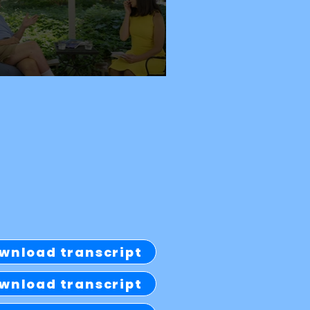
wnload transcript
wnload transcript