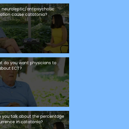
 neuroleptic/antipsychotic
ation cause catatonia?
t do you want physicians to
about ECT?
n you talk about the percentage
urrence in catatonia?