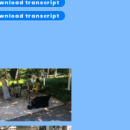
wnload transcript
wnload transcript