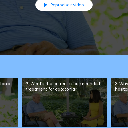
Reproducir video
atonia
2. What's the current recommended
3. Why
treatment for catatonia?
hesit