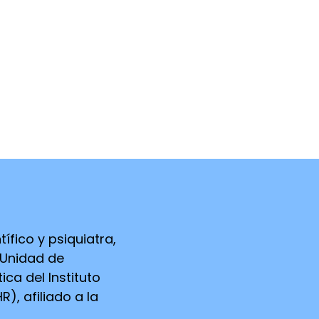
 lucro. No ofrece
actitud ni la
ponsabilidad por las
ta.
n a sus propios
ud o decisiones sobre
tífico y psiquiatra,
a Unidad de
ca del Instituto
), afiliado a la