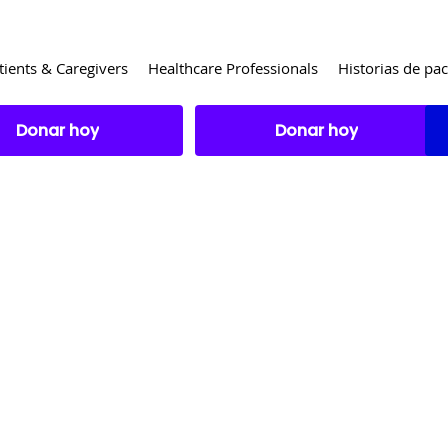
tients & Caregivers
Healthcare Professionals
Historias de pac
Donar hoy
Donar hoy
CARGO DE RESPONSABIL
esentada por la Fundación Catatonia únicam
vos. Nada de lo contenido en esta entrevis
tratamiento. El contenido no pretende estab
ciente entre los espectadores y el psiquiat
 y la Fundación Catatonia ni ninguno de su
atra que aparece en esta entrevista, particip
es expresadas son de carácter general y no
ífico. Ni el Dr. Sieke ni la Fundación Cataton