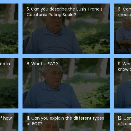
5. Can you describe the Bush-Francis
6. Can
Catatonia Rating Scale?
medic
ed in
8. What is ECT?
9. Wha
know 
of how
11. Can you explain the different types
12. Ca
of ECT?
of rec