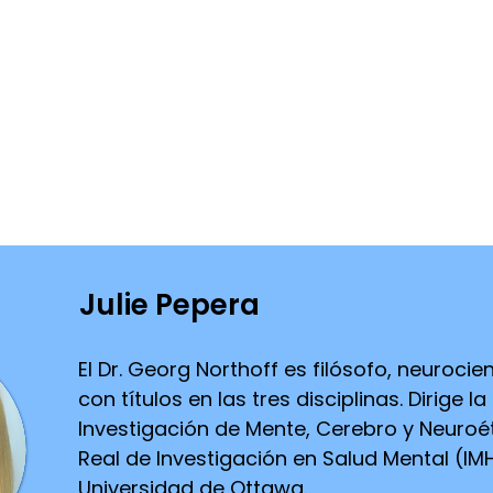
as ni orientación médica individualizada.
 es una organización educativa sin fines de
ento médico. La fundación no garantiza la ex
formación compartida, ni asume ninguna res
con base en el contenido de esta entrevis
idamente a los espectadores que consulte
lificados sobre cualquier inquietud de sal
to o atención.
Julie Pepera
El Dr. Georg Northoff es filósofo, neurocien
con títulos en las tres disciplinas. Dirige l
Investigación de Mente, Cerebro y Neuroéti
Real de Investigación en Salud Mental (IMHR
Universidad de Ottawa.